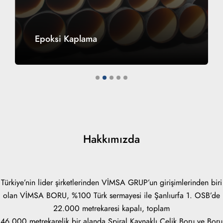
Epoksi Kaplama
1
2
3
4
5
Hakkımızda
Türkiye’nin lider şirketlerinden VİMSA GRUP’un girişimlerinden biri
olan VİMSA BORU, %100 Türk sermayesi ile Şanlıurfa 1. OSB’de
22.000 metrekaresi kapalı, toplam
46.000 metrekarelik bir alanda Spiral Kaynaklı Çelik Boru ve Boru